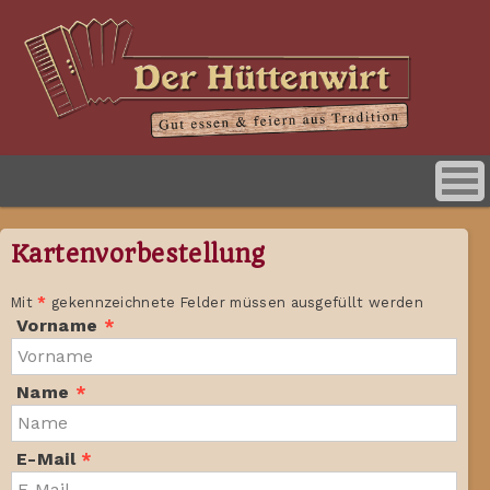
Willkommen
Kartenvorbestellung
Die Geschichte
Mit
*
gekennzeichnete Felder müssen ausgefüllt werden
Veranstaltungen
Vorname
*
Bildergalerie
Name
*
Videos
E-Mail
*
Wesertaler Musikanten